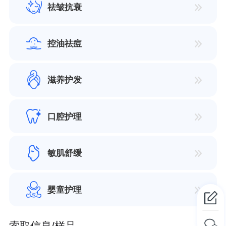
祛皱抗衰
控油祛痘
滋养护发
口腔护理
敏肌舒缓
婴童护理
索取信息/样品