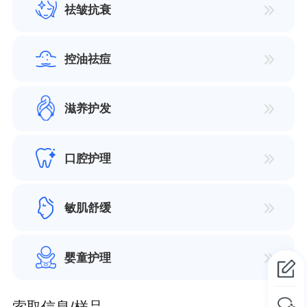
祛皱抗衰
控油祛痘
滋养护发
口腔护理
敏肌舒缓
婴童护理
索取信息/样品