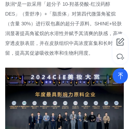
肤润*是一款采用「超分子 10-羟基癸酸-红没药醇
DES」（萱舒净）+「脂质体」对第四代微藻角鲨烷
（含量 30%）进行双包裹的超分子原料。SHINE+轻肤
润显著提高角鲨烷的水溶性并赋予其清爽的肤感，高效
穿透皮肤表层，并在皮肤组织中高浓度富集和长时间滞
留，提高其促渗吸收效率和生物利用度。